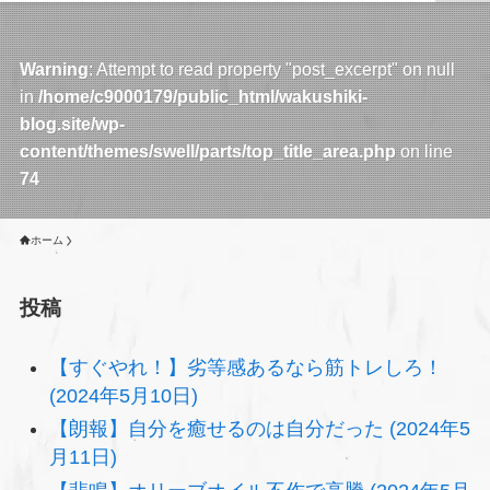
Warning
: Attempt to read property "post_excerpt" on null
in
/home/c9000179/public_html/wakushiki-
blog.site/wp-
content/themes/swell/parts/top_title_area.php
on line
74
ホーム
投稿
【すぐやれ！】劣等感あるなら筋トレしろ！
(2024年5月10日)
【朗報】自分を癒せるのは自分だった (2024年5
月11日)