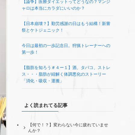
【論争】医療ダイエットってどうなの？マンジ
ャロは本当にカラダにいいのか？
【日本崩壊？】勤労感謝の日はもう結構！新嘗
祭とケトジェニック！
今日は最初の一歩記念日。狩猟トレーナーへの
第一歩！
【脂肪を知ろう＃４ー１】酒、タバコ、ストレ
ス・・・脂肪が紐解く体調悪化のストーリー
「消化・吸収・運搬」
よく読まれてる記事
【何で！？】変わらない今に疲れていませ
んか？