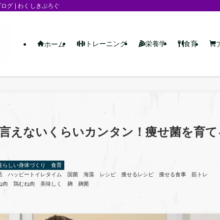
グ | わくしきぶろぐ
トレーニング
栄養学
食育
ホーム
は言えないくらいカンタン！痩せ菌を育て
性らしい身体づくり
食育
活
ハッピートイレタイム
国菌
海藻 レシピ
痩せるレシピ
痩せる食事
筋トレ
ね肉
鶏むね肉 美味しく
麹
麹菌