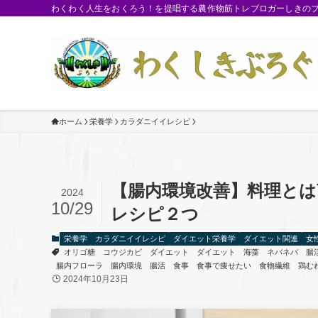
わくわく人生をおくろう！を提唱する農作物筋トレブロガーしきのブロ
ホーム
栄養学
カラダニイイレシピ
【腸内環境改善】料理と
2024
10/29
レシピ２つ
栄養学
カラダニイイレシピ
ダイエット栄養学
ダイエット関連
女
オリゴ糖
コウジカビ
ダイエット
ダイエット 海藻
ネバネバ 腸
腸内フローラ
腸内環境
腸活
食事
食事で痩せたい
食物繊維
鶏む
2024年10月23日