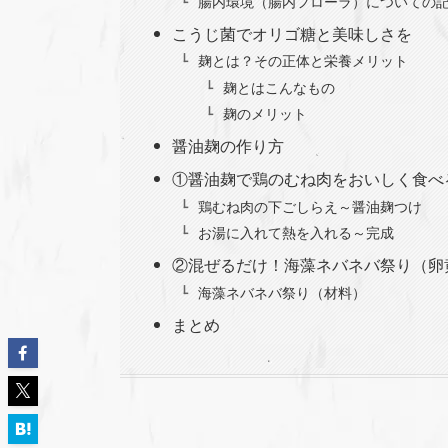
腸内環境（腸内フローラ）についての
こうじ菌でオリゴ糖と美味しさを
麹とは？その正体と栄養メリット
麹とはこんなもの
麹のメリット
醤油麹の作り方
①醤油麹で鶏のむね肉をおいしく食べ
鶏むね肉の下ごしらえ～醤油麹つけ
お湯に入れて熱を入れる～完成
②混ぜるだけ！海藻ネバネバ祭り（卵
海藻ネバネバ祭り（材料）
まとめ