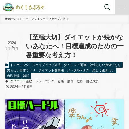
ホーム
トレーニング
シェイプアップ方法
【至極大切】ダイエットが続かな
2024
いあなたへ！目標達成のための一
11/11
番重要な考え方！
トレーニング
シェイプアップ方法
ダイエット関連
女性らしい身体づくり
男らしい身体づくり
ダイエット食事法
メンタルヘルス
楽しく生きたい
自己実現
婚活
ダイエット基礎
トレーニング
健康
成長
散歩
自己成長
2024年6月9日