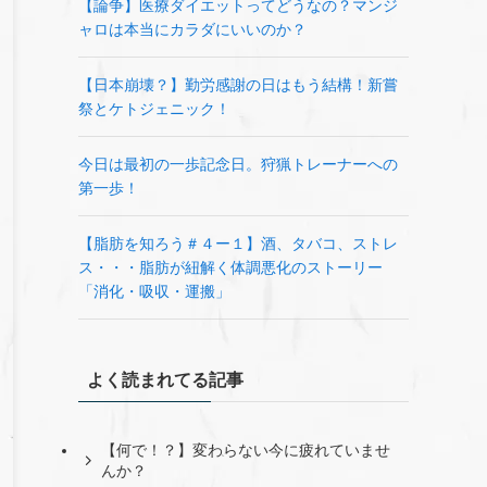
【論争】医療ダイエットってどうなの？マンジ
ャロは本当にカラダにいいのか？
【日本崩壊？】勤労感謝の日はもう結構！新嘗
祭とケトジェニック！
今日は最初の一歩記念日。狩猟トレーナーへの
第一歩！
【脂肪を知ろう＃４ー１】酒、タバコ、ストレ
ス・・・脂肪が紐解く体調悪化のストーリー
「消化・吸収・運搬」
よく読まれてる記事
【何で！？】変わらない今に疲れていませ
んか？