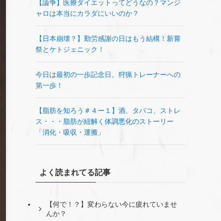
【論争】医療ダイエットってどうなの？マンジ
ャロは本当にカラダにいいのか？
【日本崩壊？】勤労感謝の日はもう結構！新嘗
祭とケトジェニック！
今日は最初の一歩記念日。狩猟トレーナーへの
第一歩！
【脂肪を知ろう＃４ー１】酒、タバコ、ストレ
ス・・・脂肪が紐解く体調悪化のストーリー
「消化・吸収・運搬」
よく読まれてる記事
【何で！？】変わらない今に疲れていませ
んか？