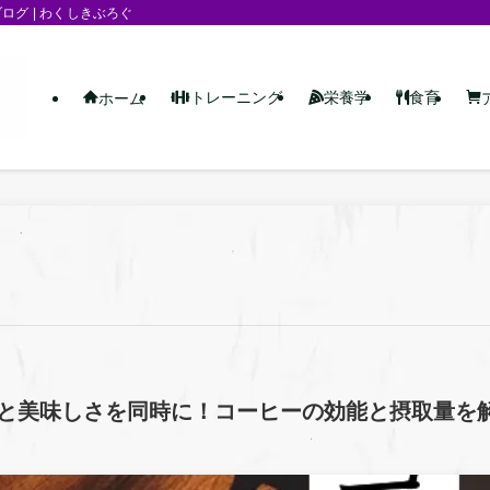
グ | わくしきぶろぐ
トレーニング
栄養学
食育
ホーム
と美味しさを同時に！コーヒーの効能と摂取量を