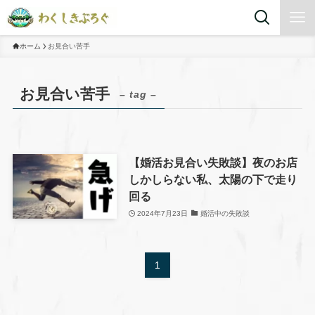
ホーム
お見合い苦手
お見合い苦手
– tag –
【婚活お見合い失敗談】夜のお店
しかしらない私、太陽の下で走り
回る
2024年7月23日
婚活中の失敗談
1