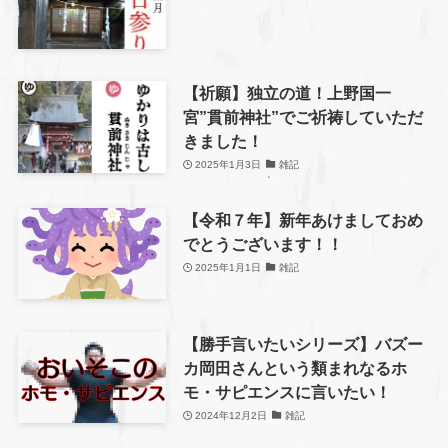
【祈願】独立の道！上野国一
宮”貫前神社”でご祈祷していただ
きました！
2025年1月3日
雑記
【令和７年】新年あけましておめ
でとうございます！！
2025年1月1日
雑記
【勝手言いたいシリーズ】バズー
カ岡田さんという類まれなるホ
モ・サピエンスに言いたい！
2024年12月2日
雑記