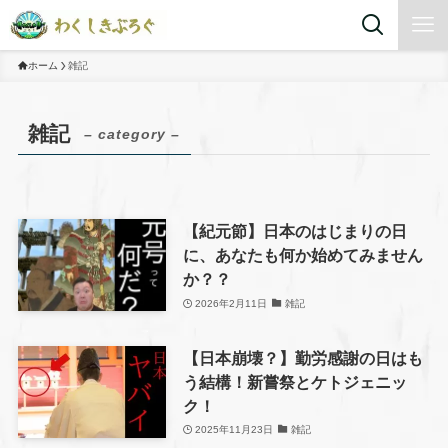
ホーム
雑記
雑記
– category –
【紀元節】日本のはじまりの日
に、あなたも何か始めてみません
か？？
2026年2月11日
雑記
【日本崩壊？】勤労感謝の日はも
う結構！新嘗祭とケトジェニッ
ク！
2025年11月23日
雑記