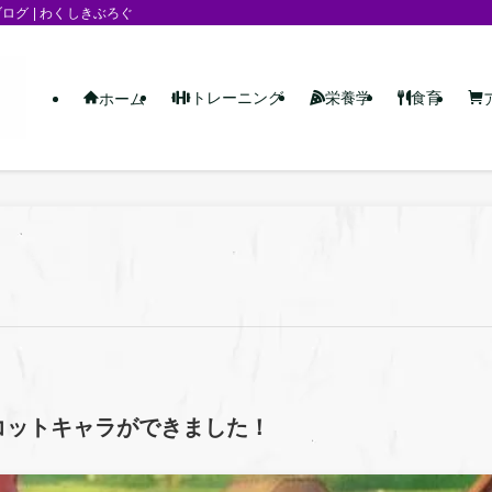
グ | わくしきぶろぐ
トレーニング
栄養学
食育
ホーム
コットキャラができました！