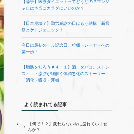
【論争】医療ダイエットってどうなの？マンジ
ャロは本当にカラダにいいのか？
【日本崩壊？】勤労感謝の日はもう結構！新嘗
祭とケトジェニック！
今日は最初の一歩記念日。狩猟トレーナーへの
第一歩！
【脂肪を知ろう＃４ー１】酒、タバコ、ストレ
ス・・・脂肪が紐解く体調悪化のストーリー
「消化・吸収・運搬」
よく読まれてる記事
【何で！？】変わらない今に疲れていませ
んか？