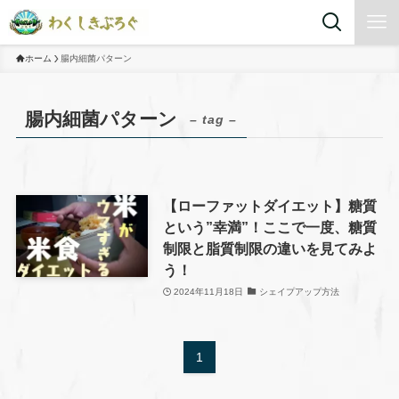
ホーム
腸内細菌パターン
腸内細菌パターン
– tag –
【ローファットダイエット】糖質
という”幸満”！ここで一度、糖質
制限と脂質制限の違いを見てみよ
う！
2024年11月18日
シェイプアップ方法
1