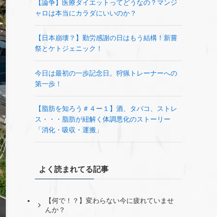
【論争】医療ダイエットってどうなの？マンジ
ャロは本当にカラダにいいのか？
【日本崩壊？】勤労感謝の日はもう結構！新嘗
祭とケトジェニック！
今日は最初の一歩記念日。狩猟トレーナーへの
第一歩！
【脂肪を知ろう＃４ー１】酒、タバコ、ストレ
ス・・・脂肪が紐解く体調悪化のストーリー
「消化・吸収・運搬」
よく読まれてる記事
【何で！？】変わらない今に疲れていませ
んか？