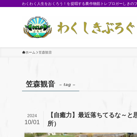
わくわく人生をおくろう！を提唱する農作物筋トレブロガーしきのブロ
ホーム
笠森観音
笠森観音
– tag –
【自癒力】最近落ちてるな～と
2024
10/01
所）