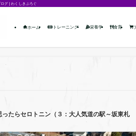
グ | わくしきぶろぐ
トレーニング
栄養学
食育
ホーム
思ったらセロトニン（３：大人気道の駅～坂東札