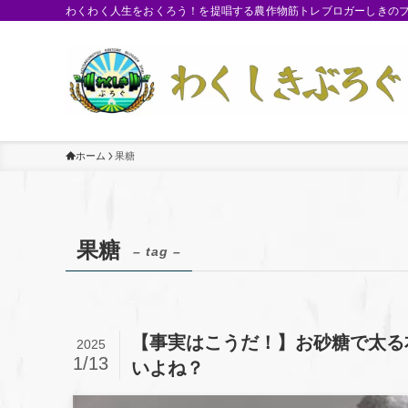
わくわく人生をおくろう！を提唱する農作物筋トレブロガーしきのブロ
ホーム
果糖
果糖
– tag –
【事実はこうだ！】お砂糖で太る
2025
1/13
いよね？