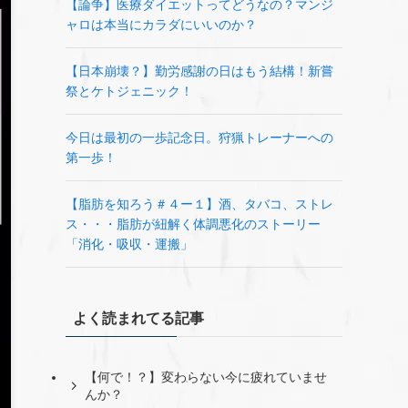
【論争】医療ダイエットってどうなの？マンジ
ャロは本当にカラダにいいのか？
【日本崩壊？】勤労感謝の日はもう結構！新嘗
祭とケトジェニック！
今日は最初の一歩記念日。狩猟トレーナーへの
第一歩！
【脂肪を知ろう＃４ー１】酒、タバコ、ストレ
ス・・・脂肪が紐解く体調悪化のストーリー
「消化・吸収・運搬」
よく読まれてる記事
【何で！？】変わらない今に疲れていませ
んか？